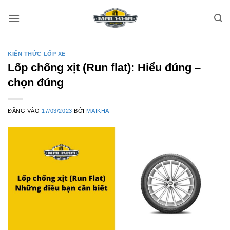
Bỏ
qua
nội
dung
KIẾN THỨC LỐP XE
Lốp chống xịt (Run flat): Hiểu đúng –
chọn đúng
ĐĂNG VÀO
17/03/2023
BỞI
MAIKHA