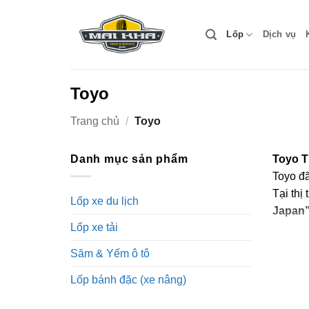
Bỏ
qua
Lốp
Dịch vụ
nội
dung
Toyo
Trang chủ
/
Toyo
Danh mục sản phẩm
Toyo T
Toyo đã
Tại thị
Lốp xe du lịch
Japan
Lốp xe tải
Tại
Lốp
Săm & Yếm ô tô
êm ái v
Lốp bánh đặc (xe nâng)
Nhữn