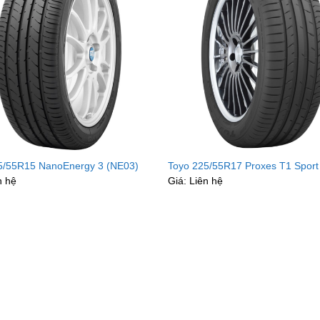
o từ lâu đã trở thành biểu tượng của sự tin cậy nhờ các công 
ghệ Nano Balance:
Cho phép kiểm soát cấu trúc nguyên liệu ở
liệu và tăng cường độ bám đường ướt.
ế mặt gai ưu việt:
Các dòng lốp Toyo được thiết kế để triệt tiêu 
ng cabin, ngay cả khi di chuyển ở tốc độ cao.
 Nhật Bản:
Cấu trúc thành lốp vững chãi và hợp chất cao su đặc
á phức tạp, hạn chế tình trạng chém cạnh hoặc mòn không đề
5/55R15 NanoEnergy 3 (NE03)
Toyo 225/55R17 Proxes T1 Spor
i lái chính xác:
Mang lại cảm giác lái chân thực, giúp người đ
n hệ
Giá: Liên hệ
hanh khẩn cấp.
dòng lốp Toyo chủ đạo tại Mai Kha
roxes (CR1, Sport, T1 Sport):
Dòng lốp hiệu suất cao dành c
ực kỳ êm ái, bám đường tốt và xử lý lái nhạy bén.
anoEnergy 3 (NE03):
Dòng lốp tập trung vào tiêu chí siêu tiết
 dòng xe đô thị và xe dịch vụ hạng A, B.