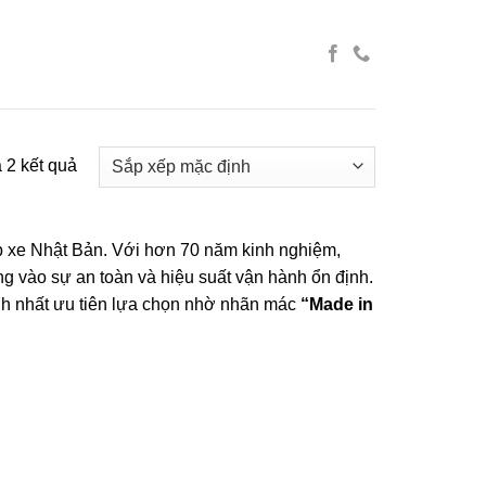
ả 2 kết quả
p xe Nhật Bản. Với hơn 70 năm kinh nghiệm,
rung vào sự an toàn và hiệu suất vận hành ổn định.
nh nhất ưu tiên lựa chọn nhờ nhãn mác
“Made in
p Toyo nhập khẩu trực tiếp, đảm bảo mang lại sự
o