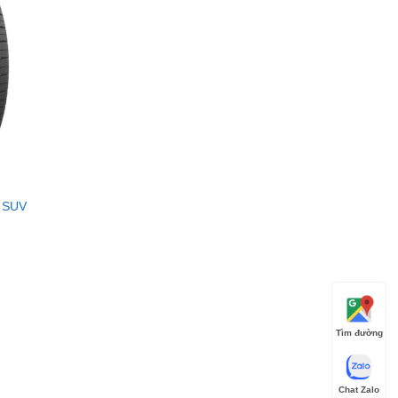
nghệ độc quyền:
 cấp độ nano, giúp giảm lực cản lăn, tiết kiệm
tiếng ồn tối đa, mang lại không gian tĩnh lặng
 biệt giúp lốp Toyo chống chịu tốt với điều kiện
u.
t SUV
iều khiển tự tin hơn trong các tình huống vào cua
ho các dòng Sedan và SUV cao cấp. Điểm mạnh
Tìm đường
 kiệm nhiên liệu và độ bền cao, cực kỳ phù hợp
Chat Zalo