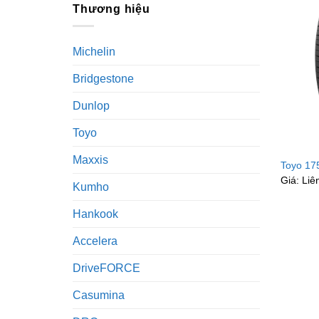
Thương hiệu
Lốp Toy
Công n
Michelin
nhiên 
Bridgestone
Thiết k
Dunlop
bên tro
Độ bền
Toyo
đường x
Maxxis
Toyo 17
Phản hồ
Giá: Liê
Kumho
hoặc p
Hankook
Các 
Accelera
Toyo P
DriveFORCE
là sự c
Casumina
Toyo N
cho các