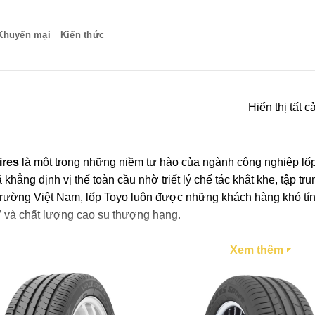
Khuyến mại
Kiến thức
Hiển thị tất c
ires
là một trong những niềm tự hào của ngành công nghiệp lố
 khẳng định vị thế toàn cầu nhờ triết lý chế tác khắt khe, tập t
 trường Việt Nam, lốp Toyo luôn được những khách hàng khó tí
”
và chất lượng cao su thượng hạng.
 xe Mai Kha
, chúng tôi cung cấp đầy đủ các dòng sản phẩm lố
Xem thêm
à bền bỉ tối đa cho chiếc xe của bạn.
g ưu điểm vượt trội của lốp xe Toy