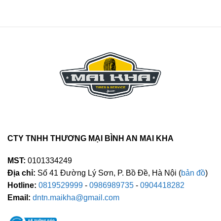
CTY TNHH THƯƠNG MẠI BÌNH AN MAI KHA
MST:
0101334249
Địa chỉ:
Số 41 Đường Lý Sơn, P. Bồ Đề, Hà Nội (
bản đồ
)
Hotline:
0819529999
-
0986989735
-
0904418282
Email:
dntn.maikha@gmail.com