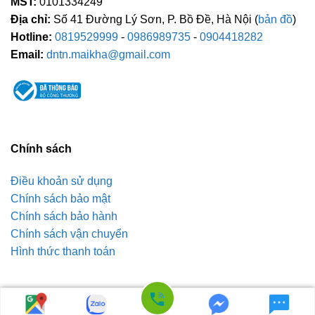
MST:
0101334249
Địa chỉ:
Số 41 Đường Lý Sơn, P. Bồ Đề, Hà Nội (
bản đồ
)
Hotline:
0819529999
-
0986989735
-
0904418282
Email:
dntn.maikha@gmail.com
Chính sách
Điều khoản sử dụng
Chính sách bảo mật
Chính sách bảo hành
Chính sách vận chuyển
Hình thức thanh toán
Copyright 2026 ©
Lốp xe Mai Kha