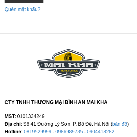
Quên mật khẩu?
CTY TNHH THƯƠNG MẠI BÌNH AN MAI KHA
MST:
0101334249
Địa chỉ:
Số 41 Đường Lý Sơn, P. Bồ Đề, Hà Nội (
bản đồ
)
Hotline:
0819529999
-
0986989735
-
0904418282