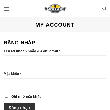
Bỏ
qua
nội
dung
MY ACCOUNT
ĐĂNG NHẬP
Bắt
Tên tài khoản hoặc địa chỉ email
*
buộc
Bắt
Mật khẩu
*
buộc
Ghi nhớ mật khẩu
Đăng nhập