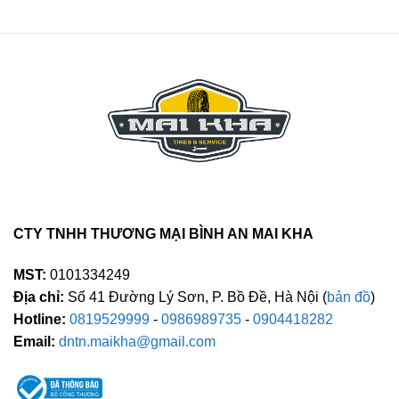
CTY TNHH THƯƠNG MẠI BÌNH AN MAI KHA
MST:
0101334249
Địa chỉ:
Số 41 Đường Lý Sơn, P. Bồ Đề, Hà Nội (
bản đồ
)
Hotline:
0819529999
-
0986989735
-
0904418282
Email:
dntn.maikha@gmail.com