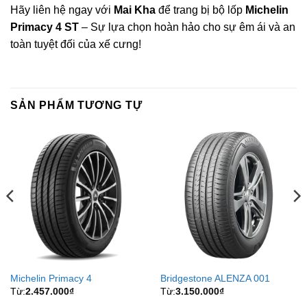
Hãy liên hệ ngay với
Mai Kha
để trang bị bộ lốp
Michelin
Primacy 4 ST
– Sự lựa chọn hoàn hảo cho sự êm ái và an
toàn tuyệt đối của xế cưng!
SẢN PHẨM TƯƠNG TỰ
Michelin Primacy 4
Bridgestone ALENZA 001
Từ:
2.457.000
₫
Từ:
3.150.000
₫