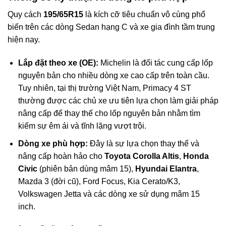
Quy cách
195/65R15
là kích cỡ tiêu chuẩn vô cùng phổ
biến trên các dòng Sedan hạng C và xe gia đình tầm trung
hiện nay.
Lắp đặt theo xe (OE):
Michelin là đối tác cung cấp lốp
nguyên bản cho nhiều dòng xe cao cấp trên toàn cầu.
Tuy nhiên, tại thị trường Việt Nam, Primacy 4 ST
thường được các chủ xe ưu tiên lựa chọn làm giải pháp
nâng cấp để thay thế cho lốp nguyên bản nhằm tìm
kiếm sự êm ái và tĩnh lặng vượt trội.
Dòng xe phù hợp:
Đây là sự lựa chọn thay thế và
nâng cấp hoàn hảo cho
Toyota Corolla Altis
,
Honda
Civic
(phiên bản dùng mâm 15),
Hyundai Elantra
,
Mazda 3 (đời cũ), Ford Focus, Kia Cerato/K3,
Volkswagen Jetta và các dòng xe sử dụng mâm 15
inch.