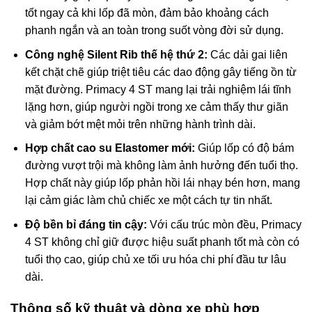
tốt ngay cả khi lốp đã mòn, đảm bảo khoảng cách
phanh ngắn và an toàn trong suốt vòng đời sử dụng.
Công nghệ Silent Rib thế hệ thứ 2:
Các dải gai liên
kết chặt chẽ giúp triệt tiêu các dao động gây tiếng ồn từ
mặt đường. Primacy 4 ST mang lại trải nghiệm lái tĩnh
lặng hơn, giúp người ngồi trong xe cảm thấy thư giãn
và giảm bớt mệt mỏi trên những hành trình dài.
Hợp chất cao su Elastomer mới:
Giúp lốp có độ bám
đường vượt trội mà không làm ảnh hưởng đến tuổi thọ.
Hợp chất này giúp lốp phản hồi lái nhạy bén hơn, mang
lại cảm giác làm chủ chiếc xe một cách tự tin nhất.
Độ bền bỉ đáng tin cậy:
Với cấu trúc mòn đều, Primacy
4 ST không chỉ giữ được hiệu suất phanh tốt mà còn có
tuổi thọ cao, giúp chủ xe tối ưu hóa chi phí đầu tư lâu
dài.
Thông số kỹ thuật và dòng xe phù hợp