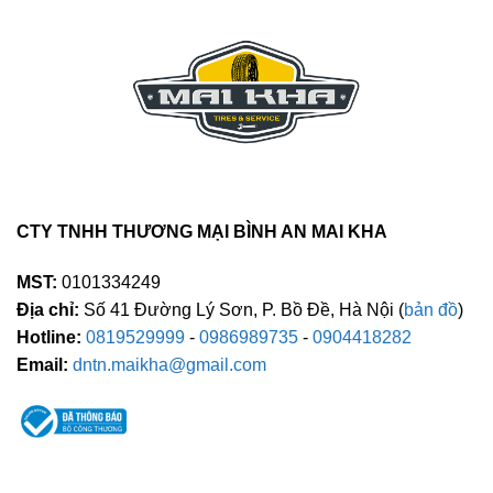
CTY TNHH THƯƠNG MẠI BÌNH AN MAI KHA
MST:
0101334249
Địa chỉ:
Số 41 Đường Lý Sơn, P. Bồ Đề, Hà Nội (
bản đồ
)
Hotline:
0819529999
-
0986989735
-
0904418282
Email:
dntn.maikha@gmail.com