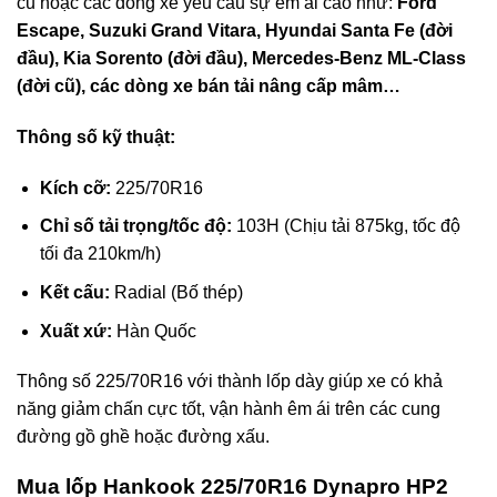
cũ hoặc các dòng xe yêu cầu sự êm ái cao như:
Ford
Escape, Suzuki Grand Vitara, Hyundai Santa Fe (đời
đầu), Kia Sorento (đời đầu), Mercedes-Benz ML-Class
(đời cũ), các dòng xe bán tải nâng cấp mâm…
Thông số kỹ thuật:
Kích cỡ:
225/70R16
Chỉ số tải trọng/tốc độ:
103H (Chịu tải 875kg, tốc độ
tối đa 210km/h)
Kết cấu:
Radial (Bố thép)
Xuất xứ:
Hàn Quốc
Thông số 225/70R16 với thành lốp dày giúp xe có khả
năng giảm chấn cực tốt, vận hành êm ái trên các cung
đường gồ ghề hoặc đường xấu.
Mua lốp Hankook 225/70R16 Dynapro HP2