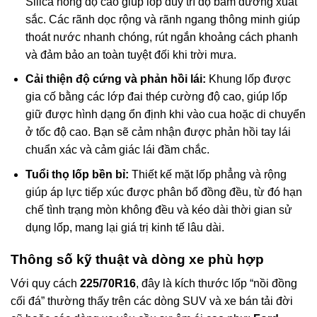
Silica nồng độ cao giúp lốp duy trì độ bám đường xuất
sắc. Các rãnh dọc rộng và rãnh ngang thông minh giúp
thoát nước nhanh chóng, rút ngắn khoảng cách phanh
và đảm bảo an toàn tuyệt đối khi trời mưa.
Cải thiện độ cứng và phản hồi lái:
Khung lốp được
gia cố bằng các lớp đai thép cường độ cao, giúp lốp
giữ được hình dạng ổn định khi vào cua hoặc di chuyển
ở tốc độ cao. Bạn sẽ cảm nhận được phản hồi tay lái
chuẩn xác và cảm giác lái đầm chắc.
Tuổi thọ lốp bền bỉ:
Thiết kế mặt lốp phẳng và rộng
giúp áp lực tiếp xúc được phân bổ đồng đều, từ đó hạn
chế tình trạng mòn không đều và kéo dài thời gian sử
dụng lốp, mang lại giá trị kinh tế lâu dài.
Thông số kỹ thuật và dòng xe phù hợp
Với quy cách
225/70R16
, đây là kích thước lốp “nồi đồng
cối đá” thường thấy trên các dòng SUV và xe bán tải đời