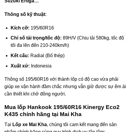
Suzuki Ertiga…
Thông số kỹ thuật:
Kích cỡ:
195/60R16
Chỉ số tải trọng/tốc độ:
89H/V (Chịu tải 580kg, tốc độ
tối đa lên đến 210-240km/h)
Kết cấu:
Radial (Bố thép)
Xuất xứ:
Indonesia
Thông số 195/60R16 với thành lốp có độ cao vừa phải
giúp xe vận hành đầm chắc nhưng vẫn giữ được sự êm ái
cần thiết khi chở đông người.
Mua lốp Hankook 195/60R16 Kinergy Eco2
K435 chính hãng tại Mai Kha
Tại
Lốp xe Mai Kha
, chúng tôi cam kết mang đến sản
phẩm chính hãng cùng quy trình dịch vụ tận tâm: