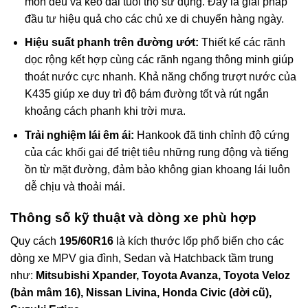
mòn đều và kéo dài tuổi thọ sử dụng. Đây là giải pháp
đầu tư hiệu quả cho các chủ xe di chuyển hàng ngày.
Hiệu suất phanh trên đường ướt:
Thiết kế các rãnh
dọc rộng kết hợp cùng các rãnh ngang thông minh giúp
thoát nước cực nhanh. Khả năng chống trượt nước của
K435 giúp xe duy trì độ bám đường tốt và rút ngắn
khoảng cách phanh khi trời mưa.
Trải nghiệm lái êm ái:
Hankook đã tinh chỉnh độ cứng
của các khối gai để triệt tiêu những rung động và tiếng
ồn từ mặt đường, đảm bảo không gian khoang lái luôn
dễ chịu và thoải mái.
Thông số kỹ thuật và dòng xe phù hợp
Quy cách
195/60R16
là kích thước lốp phổ biến cho các
dòng xe MPV gia đình, Sedan và Hatchback tầm trung
như:
Mitsubishi Xpander, Toyota Avanza, Toyota Veloz
(bản mâm 16), Nissan Livina, Honda Civic (đời cũ),